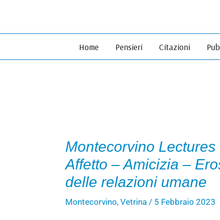
Vai
al
contenuto
Home
Pensieri
Citazioni
Pub
Montecorvino Lectures |
Affetto – Amicizia – Eros
delle relazioni umane
Montecorvino
,
Vetrina
/
5 Febbraio 2023