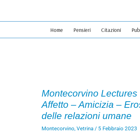
Vai
al
contenuto
Home
Pensieri
Citazioni
Pub
Montecorvino Lectures |
Affetto – Amicizia – Eros
delle relazioni umane
Montecorvino
,
Vetrina
/
5 Febbraio 2023