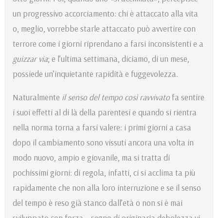
un progressivo ac­corciamento: chi è attaccato alla vita
o, meglio, vorrebbe starle attaccato può avvertire con
terrore come i giorni riprendano a farsi inconsistenti e a
guizzar via
; e l’ultima settimana, diciamo, di un mese,
possiede un’inquietante rapidità e fuggevolezza.
Naturalmente
il senso del tempo così ravvivato
fa sentire
i suoi effetti al di là della paren­tesi e quando si rientra
nella norma torna a farsi valere: i primi giorni a casa
dopo il cambiamento sono vissuti an­cora una volta in
modo nuovo, ampio e giovanile, ma si tratta di
pochissimi giorni: di regola, infatti, ci si acclima­ ta più
rapidamente che non alla loro interruzione e se il senso
del tempo è reso già stanco dall’età o non si è mai
sviluppato con forza – segno di originaria debolezza vi­