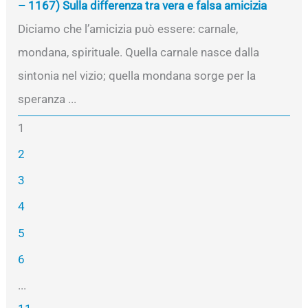
– 1167) Sulla differenza tra vera e falsa amicizia
Diciamo che l’amicizia può essere: carnale,
mondana, spirituale. Quella carnale nasce dalla
sintonia nel vizio; quella mondana sorge per la
speranza ...
1
2
3
4
5
6
...