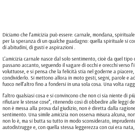
Diciamo che l’amicizia può essere: carnale, mondana, spirituale
per la speranza di un qualche guadagno: quella spirituale si co
di abitudini, di gusti e aspirazioni .
L’amicizia carnale nasce dal solo sentimento, cioè da quel tipo d
passano accanto, seguendo il vagare di occhi e orecchi verso l’
voluttuose, e si pensa che la felicità stia nel goderne a piacere
condividerlo. Si mettono allora in moto gesti, segni, parole e adu
fuoco nell’altro fino a fondersi in una sola cosa. Una volta rag
l’altro qualsiasi cosa e si convincono che non ci sia niente di più
rifiutare le stesse cose”, ritenendo così di obbedire alle leggi 
non è messa alla prova dal giudizio, non è diretta dalla ragion
sentimento. Una simile amicizia non osserva misura alcuna, non c
non lo è, ma si butta su tutto in modo sconsiderato, imprudente, 
autodistrugge e, con quella stessa leggerezza con cui era nata,