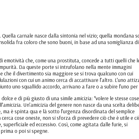
. Quella carnale nasce dalla sintonia nel vizio; quella mondana s
nsolida fra coloro che sono buoni, in base ad una somiglianza di 
i emotività che, come una prostituta, concede a tutti quelli che l
impurità. Da queste porte si intrufolano nella mente immagini
, e che il divertimento sia maggiore se si trova qualcuno con cui
lazioni con cui un animo cerca di accattivare l’altro. L’uno attizz
giunto uno squallido accordo, arrivano a fare o a subire l’uno per
 dolce e di più giusto di una simile amicizia: “volere le stesse cose
dell’amicizia. Un’amicizia del genere non nasce da una scelta delib
e, ma è spinta qua e là sotto l’urgenza disordinata del semplice
erca cose oneste, non si sforza di prevedere ciò che è utile e ci
superficiale ed eccessivo. Così, come agitata dalle furie, si
 prima o poi si spegne.