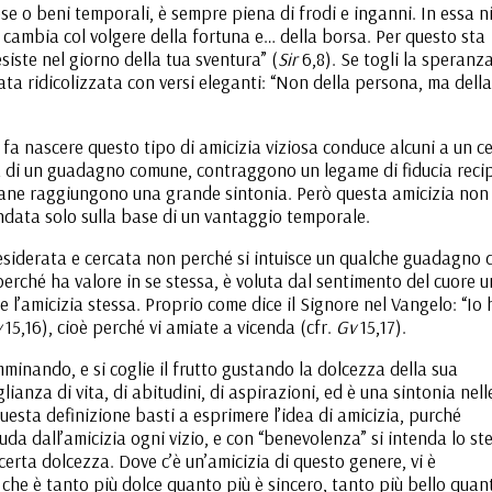
se o beni temporali, è sempre piena di frodi e inganni. In essa n
o cambia col volgere della fortuna e… della borsa. Per questo sta
siste nel giorno della tua sventura” (
Sir
6,8). Se togli la speranza
ta ridicolizzata con versi eleganti: “Non della persona, ma della
e fa nascere questo tipo di amicizia viziosa conduce alcuni a un c
 vista di un guadagno comune, contraggono un legame di fiducia rec
mane raggiungono una grande sintonia. Però questa amicizia non
ndata solo sulla base di un vantaggio temporale.
 desiderata e cercata non perché si intuisce un qualche guadagno 
erché ha valore in se stessa, è voluta dal sentimento del cuore 
he l’amicizia stessa. Proprio come dice il Signore nel Vangelo: “Io 
v
15,16), cioè perché vi amiate a vicenda (cfr.
Gv
15,17).
amminando, e si coglie il frutto gustando la dolcezza della sua
lianza di vita, di abitudini, di aspirazioni, ed è una sintonia nell
uesta definizione basti a esprimere l’idea di amicizia, purché
luda dall’amicizia ogni vizio, e con “benevolenza” si intenda lo st
rta dolcezza. Dove c’è un’amicizia di questo genere, vi è
ire che è tanto più dolce quanto più è sincero, tanto più bello quan