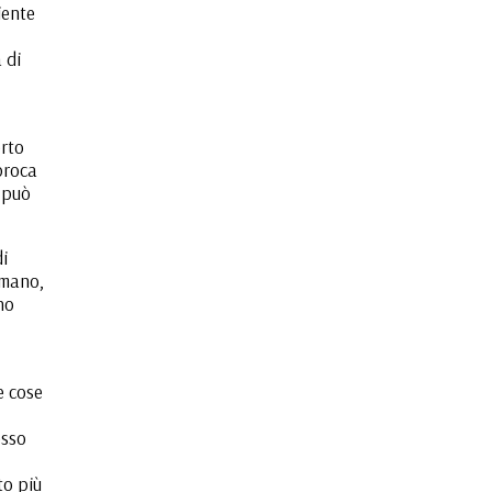
iente
 di
erto
iproca
 può
di
umano,
ho
e cose
esso
to più