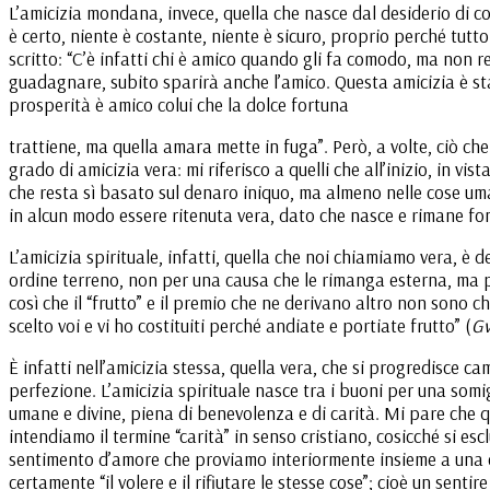
L’amicizia mondana, invece, quella che nasce dal desiderio di co
è certo, niente è costante, niente è sicuro, proprio perché tutt
scritto: “C’è infatti chi è amico quando gli fa comodo, ma non re
guadagnare, subito sparirà anche l’amico. Questa amicizia è sta
prosperità è amico colui che la dolce fortuna
trattiene, ma quella amara mette in fuga”. Però, a volte, ciò ch
grado di amicizia vera: mi riferisco a quelli che all’inizio, in
che resta sì basato sul denaro iniquo, ma almeno nelle cose u
in alcun modo essere ritenuta vera, dato che nasce e rimane fo
L’amicizia spirituale, infatti, quella che noi chiamiamo vera, è
ordine terreno, non per una causa che le rimanga esterna, ma p
così che il “frutto” e il premio che ne derivano altro non sono c
scelto voi e vi ho costituiti perché andiate e portiate frutto” (
G
È infatti nell’amicizia stessa, quella vera, che si progredisce c
perfezione. L’amicizia spirituale nasce tra i buoni per una somig
umane e divine, piena di benevolenza e di carità. Mi pare che q
intendiamo il termine “carità” in senso cristiano, cosicché si esc
sentimento d’amore che proviamo interiormente insieme a una ce
certamente “il volere e il rifiutare le stesse cose”; cioè un sent