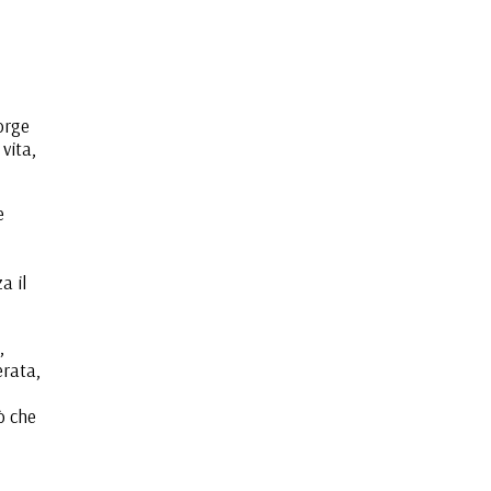
orge
vita,
e
a il
,
erata,
ò che