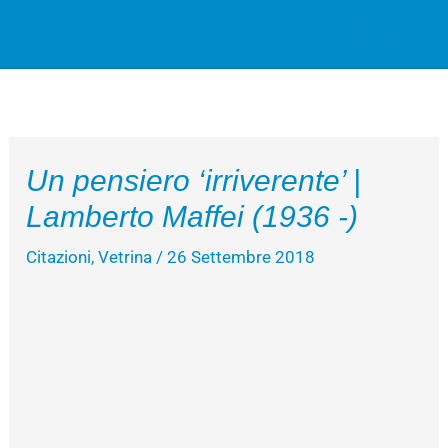
Vai
Cerca
al
contenuto
Un pensiero ‘irriverente’ |
Lamberto Maffei (1936 -)
Citazioni
,
Vetrina
/
26 Settembre 2018