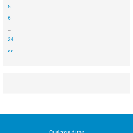
5
6
...
24
>>
Qualcosa di me