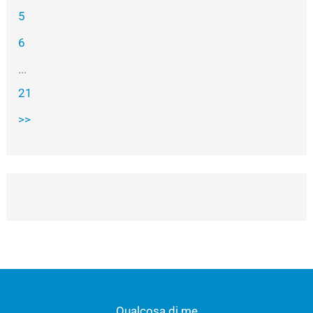
5
6
...
21
>>
Qualcosa di me