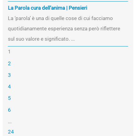
La Parola cura dell’anima | Pensieri
La ‘parola’ è una di quelle cose di cui facciamo
quotidianamente esperienza senza però riflettere
sul suo valore e significato. ...
1
2
3
4
5
6
...
24