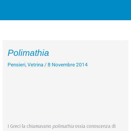
Vai
Cerca
al
contenuto
Polimathia
Pensieri
,
Vetrina
/
8 Novembre 2014
I Greci la chiamavano
polimathia
ossia conoscenza di