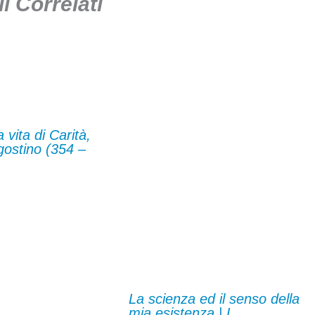
li Correlati
a vita di Carità,
gostino (354 –
La scienza ed il senso della
mia esistenza | L.