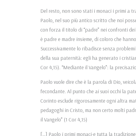
Del resto, non sono stati i monaci i primi a tra
Paolo, nel suo più antico scritto che noi poss
con forza il titolo di “padre” nei confronti d
è padre e madre insieme, di coloro che hanno nu
Successivamente lo ribadisce senza problemi 
della sua paternità: egli ha generato i cristia
Cor 4,15). “Mediante il Vangelo”: la precisaz
Paolo vuole dire che è la parola di Dio, veicol
fecondante. Al punto che ai suoi occhi la pater
Corinto esclude rigorosamente ogni altra mate
pedagoghi in Cristo, ma non certo molti padr
il Vangelo” (1 Cor 4,15)
[…] Paolo i primi monaci-e tutta la tradizio