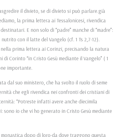
sgredire il divieto, se di divieto si può parlare.già
ediamo, la prima lettera ai Tessalonicesi, rivendica
ei destinatari. E non solo di “padre” manche di “madre”:
trito con il latte del Vangelo (cf. 1 Ts 2,7-12).
nella prima lettera ai Corinzi, precisando la natura
ni di Corinto “in Cristo Gesù mediante il Vangelo” ( 1
ione importante.
ata dal suo ministero, che ha svolto il ruolo di seme
nità che egli rivendica nei confronti dei cristiani di
rnità: “Potreste infatti avere anche diecimila
i: sono io che vi ho generato in Cristo Gesù mediante
ne monastica dopo di loro-da dove traggono questa