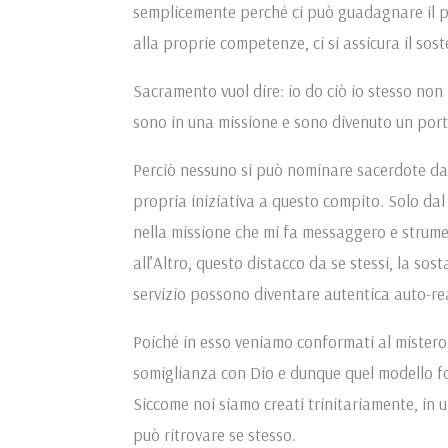
semplicemente perché ci può guadagnare il pan
alla proprie competenze, ci si assicura il sos
Sacramento vuol dire: io do ciò io stesso no
sono in una missione e sono divenuto un port
Perciò nessuno si può nominare sacerdote da
propria iniziativa a questo compito. Solo dal
nella missione che mi fa messaggero e strumen
all’Altro, questo distacco da se stessi, la so
servizio possono diventare autentica auto-r
Poiché in esso veniamo conformati al mistero 
somiglianza con Dio e dunque quel modello fo
Siccome noi siamo creati trinitariamente, in u
può ritrovare se stesso.