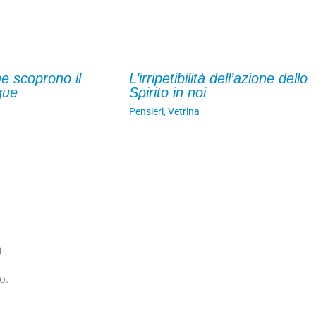
he scoprono il
L’irripetibilità dell’azione dello
que
Spirito in noi
Pensieri
,
Vetrina
o
o.