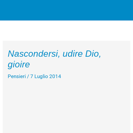
Vai
Cerca
al
contenuto
Nascondersi, udire Dio,
gioire
Pensieri
/
7 Luglio 2014