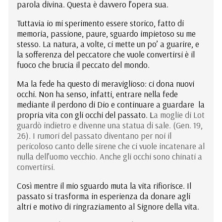
parola divina. Questa è davvero l’opera sua.
Tuttavia io mi sperimento essere storico, fatto di
memoria, passione, paure, sguardo impietoso su me
stesso. La natura, a volte, ci mette un po’ a guarire, e
la sofferenza del peccatore che vuole convertirsi è il
fuoco che brucia il peccato del mondo.
Ma la fede ha questo di meraviglioso: ci dona nuovi
occhi. Non ha senso, infatti, entrare nella fede
mediante il perdono di Dio e continuare a guardare la
propria vita con gli occhi del passato. L
a moglie di Lot
guardò indietro e
divenne una statua di sale
. (Gen. 19,
26). I rumori del passato diventano per noi il
pericoloso canto delle sirene che ci vuole incatenare al
nulla dell’uomo vecchio. Anche gli occhi sono chinati a
convertirsi.
Così mentre il mio sguardo muta la vita rifiorisce. Il
passato si trasforma in esperienza da donare agli
altri e motivo di ringraziamento al Signore della vita.