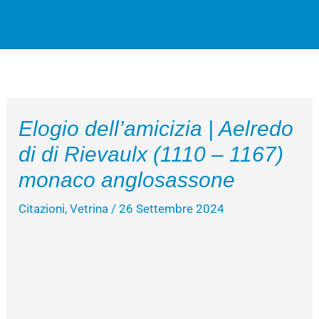
Vai
Cerca
al
contenuto
Elogio dell’amicizia | Aelredo
di di Rievaulx (1110 – 1167)
monaco anglosassone
Citazioni
,
Vetrina
/
26 Settembre 2024