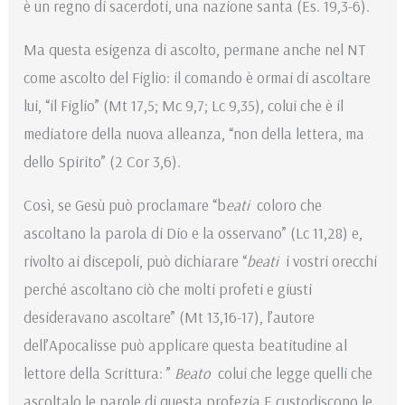
è un regno di sacerdoti, una nazione santa (Es. 19,3-6).
Ma questa esigenza di ascolto, permane anche nel NT
come ascolto del Figlio: il comando è ormai di ascoltare
lui, “il Figlio” (Mt 17,5; Mc 9,7; Lc 9,35), colui che è il
mediatore della nuova alleanza, “non della lettera, ma
dello Spirito” (2 Cor 3,6).
Così, se Gesù può proclamare “b
eati
coloro che
ascoltano la parola di Dio e la osservano” (Lc 11,28) e,
rivolto ai discepoli, può dichiarare “
beati
i vostri orecchi
perché ascoltano ciò che molti profeti e giusti
desideravano ascoltare” (Mt 13,16-17), l’autore
dell’Apocalisse può applicare questa beatitudine al
lettore della Scrittura: ”
Beato
colui che legge quelli che
ascoltalo le parole di questa profezia E custodiscono le