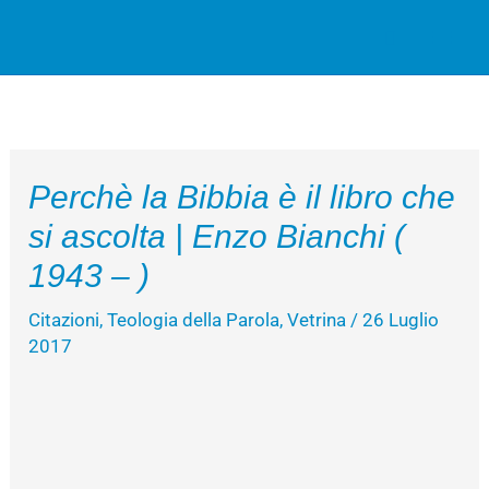
Vai
Cerca
al
contenuto
Perchè la Bibbia è il libro che
si ascolta | Enzo Bianchi (
1943 – )
Citazioni
,
Teologia della Parola
,
Vetrina
/
26 Luglio
2017