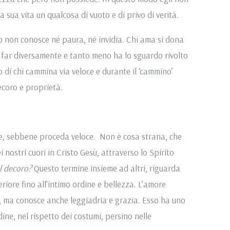
 sua vita un qualcosa di vuoto e di privo di verità.
so non conosce né paura, né invidia. Chi ama si dona
i far diversamente e tanto meno ha lo sguardo rivolto
o di chi cammina via veloce e durante il ‘cammino’
ecoro e proprietà.
ire, sebbene proceda veloce. Non è cosa strana, che
 nostri cuori in Cristo Gesù, attraverso lo Spirito
il decoro?
Questo termine insieme ad altri, riguarda
eriore fino all’intimo ordine e bellezza. L’amore
a, ma conosce anche leggiadria e grazia. Esso ha uno
ine, nel rispetto dei costumi, persino nelle