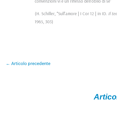
convenzioni vi è un riflesso dell’oblio di sé”
(H. Schiller, “Sull’amore | I Cor 12 | in ID.
Il t
1965, 303)
←
Articolo precedente
Artico