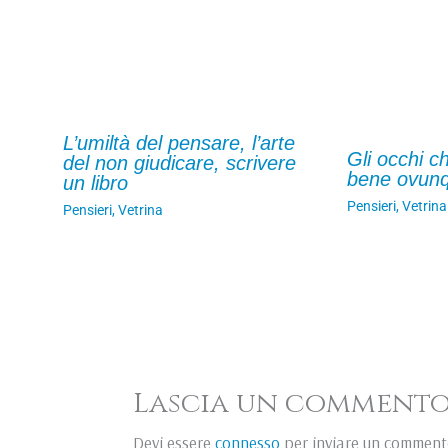
L’umiltà del pensare, l’arte
Gli occhi c
del non giudicare, scrivere
bene ovun
un libro
Pensieri
,
Vetrina
Pensieri
,
Vetrina
Lascia un comment
Devi essere
connesso
per inviare un comment