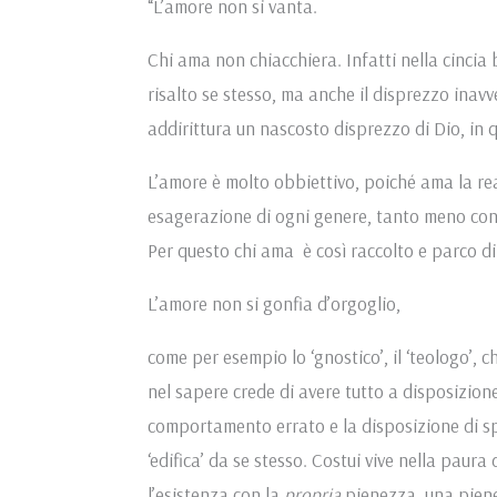
“L’amore non si vanta.
Chi ama non chiacchiera. Infatti nella cincia 
risalto se stesso, ma anche il disprezzo inavv
addirittura un nascosto disprezzo di Dio, in 
L’amore è molto obbiettivo, poiché ama la re
esagerazione di ogni genere, tanto meno con l
Per questo chi ama è così raccolto e parco d
L’amore non si gonfia d’orgoglio,
come per esempio lo ‘gnostico’, il ‘teologo’, 
nel sapere crede di avere tutto a disposizione
comportamento errato e la disposizione di sp
‘edifica’ da se stesso. Costui vive nella paura
l’esistenza con la
propria
pienezza, una piene