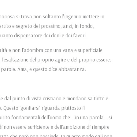
boriosa si trova non soltanto l’ingenuo mettere in
ertito e segreto del prossimo, anzi, in fondo,
quanto dispensatore dei doni e dei favori.
altà e non l’adombra con una vana e superficiale
’esaltazione del proprio agire e del proprio essere.
i parole. Ama, e questo dice abbastanza.
che dal punto di vista cristiano e mondano sa tutto e
. Questo ‘gonfiarsi’ riguarda piuttosto il
irito fondamentali dell’uomo che – in una parola – si
 di non essere sufficiente e dell’ambizione di riempire
zza che però non possiede. In questo modo egli non