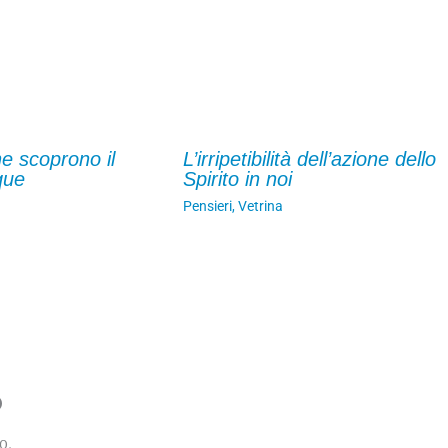
he scoprono il
L’irripetibilità dell’azione dello
que
Spirito in noi
Pensieri
,
Vetrina
o
o.