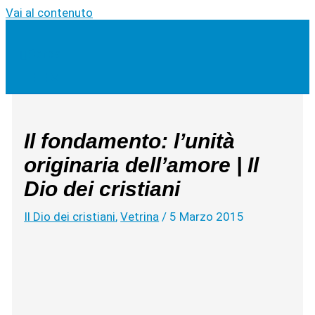
Vai al contenuto
Cerca
Il fondamento: l’unità
originaria dell’amore | Il
Dio dei cristiani
Il Dio dei cristiani
,
Vetrina
/
5 Marzo 2015