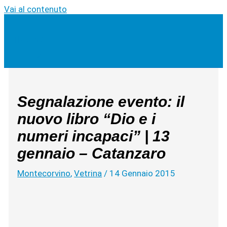
Vai al contenuto
Cerca
Segnalazione evento: il
nuovo libro “Dio e i
numeri incapaci” | 13
gennaio – Catanzaro
Montecorvino
,
Vetrina
/
14 Gennaio 2015