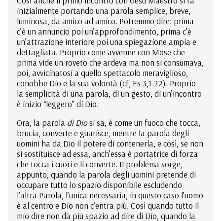
Così anche il primo incontro con Gesù Maestro si fa
inizialmente portando una parola semplice, breve,
luminosa, da amico ad amico. Potremmo dire: prima
c’è un annuncio poi un’approfondimento, prima c’è
un’attrazione interiore poi una spiegazione ampia e
dettagliata. Proprio come avvenne con Mosè che
prima vide un roveto che ardeva ma non si consumava,
poi, avvicinatosi a quello spettacolo meraviglioso,
conobbe Dio e la sua volontà (cf, Es 3,1-22). Proprio
la semplicità di una parola, di un gesto, di un’incontro
è inizio “leggero” di Dio.
Ora, la parola
di Dio
si sa, è come un fuoco che tocca,
brucia, converte e guarisce, mentre la parola degli
uomini ha da Dio il potere di contenerla, e così, se non
si sostituisce ad essa, anch’essa è portatrice di forza
che tocca i cuori e li converte. Il problema sorge,
appunto, quando la parola degli uomini pretende di
occupare tutto lo spazio disponibile escludendo
l’altra Parola, l’unica necessaria, in questo caso l’uomo
è al centro e Dio non c’entra più. Così quando tutto il
mio dire non dà più spazio ad dire di Dio, quando la