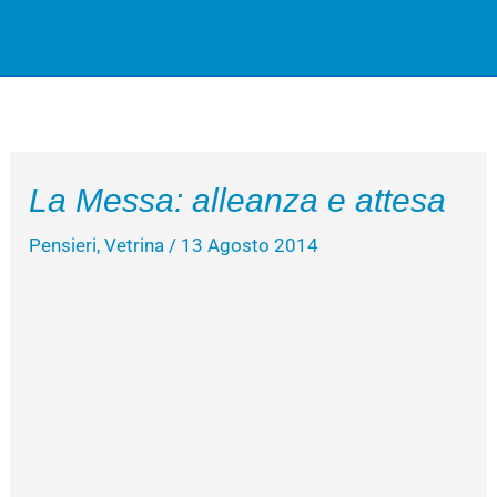
Vai
Cerca
al
contenuto
La Messa: alleanza e attesa
Pensieri
,
Vetrina
/
13 Agosto 2014