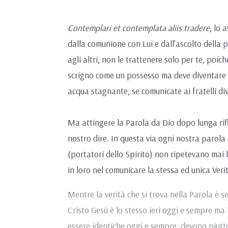
Contemplari et contemplata aliis tradere
, lo 
dalla comunione con Lui e dall’ascolto della 
agl
i altri, non le trattenere solo per te, poi
scrigno come un possesso ma deve diventare
acqua stagnante, se comunicate ai fratelli d
Ma attingere la Parola da Dio dopo lunga rifl
nostro dire. In questa via ogni nostra parola d
(portatori dello Spirito) non ripetevano mai l
in loro nel comunicare la stessa ed unica Veri
Mentre la verità che si trova nella Parola è 
Cristo Gesù è lo stesso ieri oggi e sempre ma
essere identiche oggi e sempre, devono piuttos