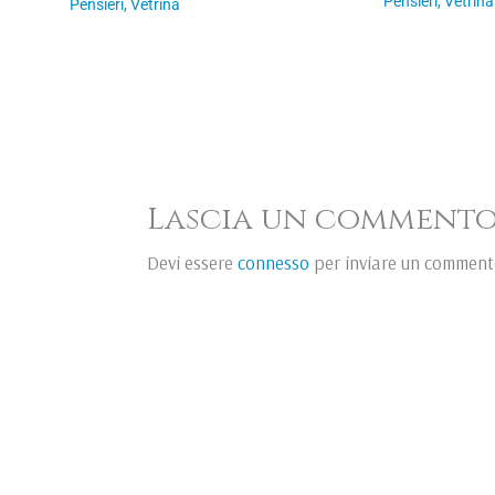
Pensieri
,
Vetrina
Pensieri
,
Vetrina
Lascia un comment
Devi essere
connesso
per inviare un comment