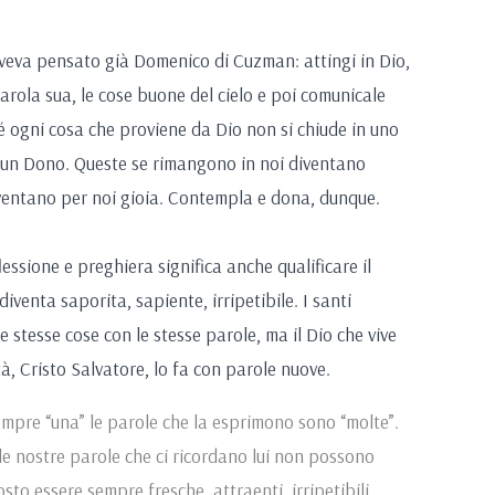
aveva pensato già Domenico di Cuzman: attingi in Dio,
parola sua, le cose buone del cielo e poi comunicale
ché ogni cosa che proviene da Dio non si chiude in uno
 un Dono. Queste se rimangono in noi diventano
iventano per noi gioia. Contempla e dona, dunque.
essione e preghiera significa anche qualificare il
iventa saporita, sapiente, irripetibile. I santi
e stesse cose con le stesse parole, ma il Dio che vive
tà, Cristo Salvatore, lo fa con parole nuove.
sempre “una” le parole che la esprimono sono “molte”.
 le nostre parole che ci ricordano lui non possono
to essere sempre fresche, attraenti, irripetibili.