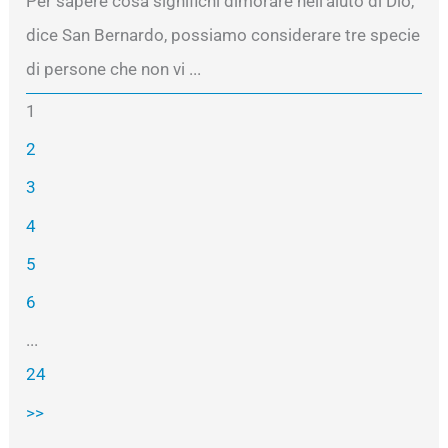
Per sapere cosa significhi dimorare nell’aiuto di Dio,
dice San Bernardo, possiamo considerare tre specie
di persone che non vi ...
1
2
3
4
5
6
...
24
>>