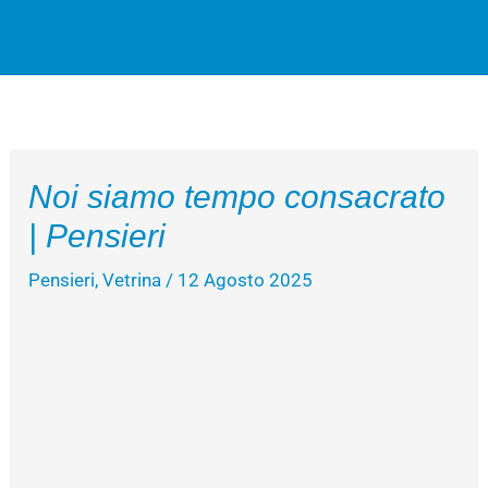
Vai
Cerca
al
contenuto
Noi siamo tempo consacrato
| Pensieri
Pensieri
,
Vetrina
/
12 Agosto 2025