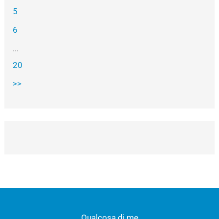
5
6
...
20
>>
Qualcosa di me