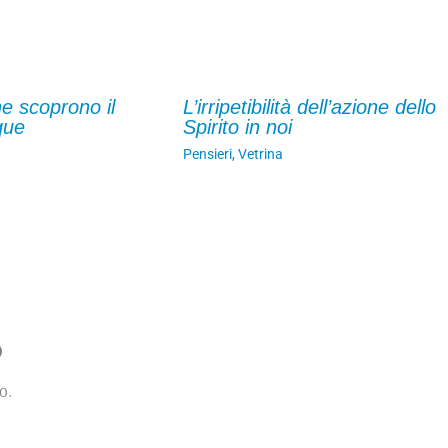
he scoprono il
L’irripetibilità dell’azione dello
que
Spirito in noi
Pensieri
,
Vetrina
o
o.