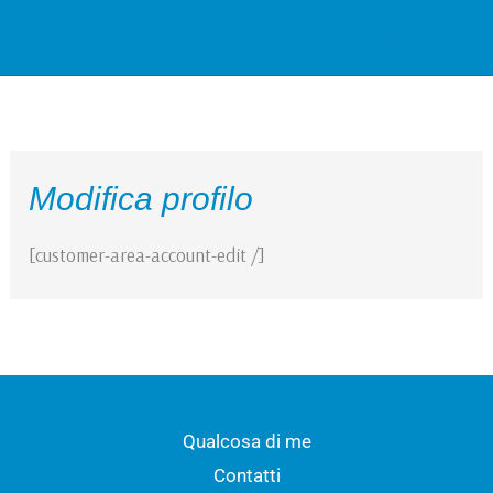
Vai
Cerca
al
contenuto
Modifica profilo
[customer-area-account-edit /]
Qualcosa di me
Contatti