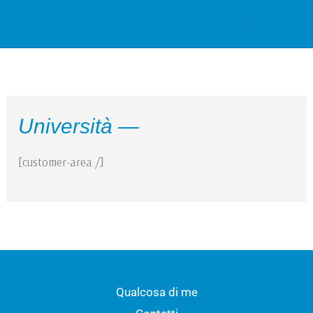
Vai
Cerca
al
contenuto
Università —
[customer-area /]
Qualcosa di me