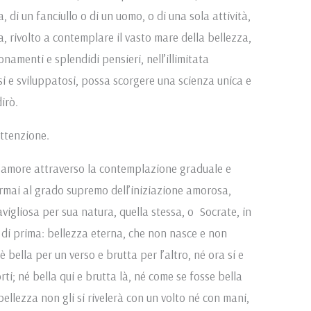
, di un fanciullo o di un uomo, o di una sola attività,
ma, rivolto a contemplare il vasto mare della bellezza,
onamenti e splendidi pensieri, nell’illimitata
si e sviluppatosi, possa scorgere una scienza unica e
dirò.
attenzione.
 d’amore attraverso la contemplazione graduale e
 ormai al grado supremo dell’iniziazione amorosa,
ravigliosa per sua natura, quella stessa, o Socrate, in
he di prima: bellezza eterna, che non nasce e non
 bella per un verso e brutta per l’altro, né ora sí e
ti; né bella qui e brutta là, né come se fosse bella
bellezza non gli si rivelerà con un volto né con mani,