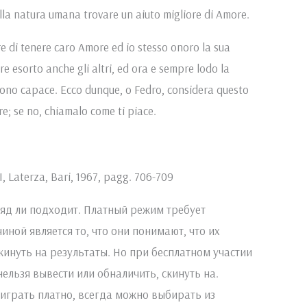
lla natura umana trovare un aiuto migliore di Amore.
re di tenere caro Amore ed io stesso onoro la sua
re esorto anche gli altri, ed ora e sempre lodo la
sono capace. Ecco dunque, o Fedro, considera questo
e; se no, chiamalo come ti piace.
 I, Laterza, Bari, 1967, pagg. 706-709
яд ли подходит. Платный режим требует
ной является то, что они понимают, что их
кинуть на результаты. Но при бесплатном участии
ельзя вывести или обналичить, скинуть на.
играть платно, всегда можно выбирать из