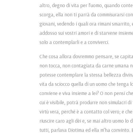
altro, degno di vita per l’uomo, quando contem
scorga, ella non ti parrà da commisurarsi con l
giovani, vedendo i quali ora rimani smarrito, e 
addosso sui vostri amori e di starvene insiem
solo a contemplarli e a conviverci.
Che cosa allora dovremmo pensare, se capitass
non tocca, non contagiata da carne umana né 
potesse contemplare la stessa bellezza divina
vita da sciocco quella di un uomo che tenga lo
conviene e viva insieme a lei? O non pensi ch
cui è visibile, potrà produrre non simulacri d
virtù vera, perché è a contatto col vero; e che
riuscire caro agli dèi e, se mai altro uomo lo 
tutti, parlava Diotima ed ella m’ha convinto. 