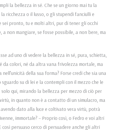
pli la bellezza in sé. Che se un giorno mai tu la
a ricchezza o il lusso, o gli stupendi fanciulli e
sei pronto, tu e molti altri, pur di tener gli occhi
e, a non mangiare, se fosse possibile, a non bere, ma
e ad uno di vedere la bellezza in sé, pura, schietta,
da colori, né da altra vana frivolezza mortale, ma
 nell’unicità della sua forma? Forse credi che sia una
 sguardo su di lei e la contempli con il mezzo che le
e solo qui, mirando la bellezza per mezzo di ciò per
i virtù, in quanto non è a contatto di un simulacro, ma
 avendo dato alla luce e coltivato vera virtù, potrà
divenne, immortale? – Proprio così, o Fedro e voi altri
E così persuaso cerco di persuadere anche gli altri