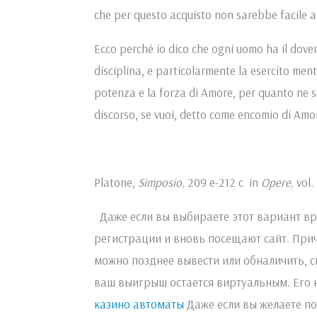
che per questo acquisto non sarebbe facile a
Ecco perché io dico che ogni uomo ha il dove
disciplina, e particolarmente la esercito ment
potenza e la forza di Amore, per quanto ne 
discorso, se vuoi, detto come encomio di Amor
Platone,
Simposio,
209 e-212 c in
Opere,
vol.
Даже если вы выбираете этот вариант вр
регистрации и вновь посещают сайт. Причи
можно позднее вывести или обналичить, с
ваш выигрыш остается виртуальным. Его н
казино автоматы
Даже если вы желаете по