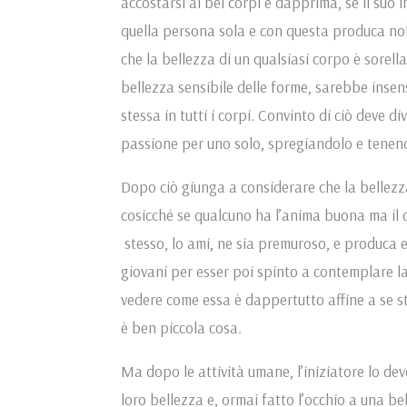
accostarsi ai bei corpi e dapprima, se il suo i
quella persona sola e con questa produca no
che la bellezza di un qualsiasi corpo è sorella
bellezza sensibile delle forme, sarebbe insen
stessa in tutti i corpi. Convinto di ciò deve di
passione per uno solo, spregiandolo e tenen
Dopo ciò giunga a considerare che la bellezza
cosicché se qualcuno ha l’anima buona ma il c
stesso, lo ami, ne sia premuroso, e produca e 
giovani per esser poi spinto a contemplare la 
vedere come essa è dappertutto affine a se st
è ben piccola cosa.
Ma dopo le attività umane, l’iniziatore lo de
loro bellezza e, ormai fatto l’occhio a una be