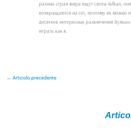
разных стран мира ищут слоты Vulkan, он
возвращаются на сет, поэтому их можно п
десятков интересных развлечений Вулкан
играть как в.
←
Articolo precedente
Artico